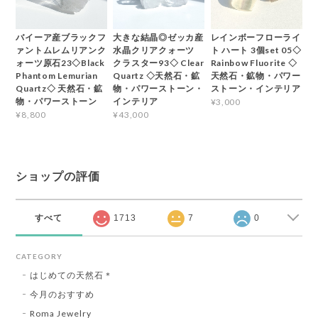
バイーア産ブラックフ
大きな結晶◎ゼッカ産
レインボーフローライ
ァントムレムリアンク
水晶クリアクォーツ
ト ハート 3個set 05◇
ォーツ原石23◇Black
クラスター93◇ Clear
Rainbow Fluorite ◇
Phantom Lemurian
Quartz ◇天然石・鉱
天然石・鉱物・パワー
Quartz◇ 天然石・鉱
物・パワーストーン・
ストーン・インテリア
物・パワーストーン
インテリア
¥3,000
¥8,800
¥43,000
ショップの評価
すべて
1713
7
0
CATEGORY
はじめての天然石＊
今月のおすすめ
Roma Jewelry