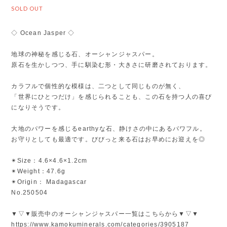
SOLD OUT
◇ Ocean Jasper ◇
地球の神秘を感じる石、オーシャンジャスパー。
原石を生かしつつ、手に馴染む形・大きさに研磨されております。
カラフルで個性的な模様は、二つとして同じものが無く、
「世界にひとつだけ」を感じられることも、この石を持つ人の喜び
になりそうです。
大地のパワーを感じるearthyな石、静けさの中にあるパワフル。
お守りとしても最適です。びびっと来る石はお早めにお迎えを◎
✴︎Size：4.6×4.6×1.2cm
✴︎Weight：47.6g
✴︎Origin： Madagascar
No.250504
▼▽▼販売中のオーシャンジャスパー一覧はこちらから▼▽▼
https://www.kamokuminerals.com/categories/3905187