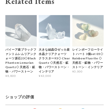
Related Items
バイーア産ブラックフ
大きな結晶◎ゼッカ産
レインボーフローライ
ァントムレムリアンク
水晶クリアクォーツ
ト ハート 3個set 05◇
ォーツ原石23◇Black
クラスター93◇ Clear
Rainbow Fluorite ◇
Phantom Lemurian
Quartz ◇天然石・鉱
天然石・鉱物・パワー
Quartz◇ 天然石・鉱
物・パワーストーン・
ストーン・インテリア
物・パワーストーン
インテリア
¥3,000
¥8,800
¥43,000
ショップの評価