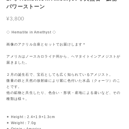
パワーストーン
¥3,800
◇ Hematite in Amethyst ◇
画像のアクリル台座とセットでお届けします＊
アメリカはノースカロライナ州から、ヘマタイトインアメジストが
届きました。
２月の誕生石で、宝石としても広く知られているアメジスト。
微量の鉄と天然の放射線により紫に色付いた水晶（クォーツ）のこ
とです。
他の鉱物と共生したり、色合い・形状・産地による違いなど、その
種類は様々。
✴︎ Height：2.4×1.9×1.3cm
✴︎ Weight：7.0g
✴︎ Origin：America