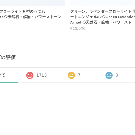
フローライト月型のうつわ
グリーン、ラベンダーフローライト 
orite◇天然石・鉱物・パワーストーン
ートエンジェル82◇Green Lavender F
Angel ◇天然石・鉱物・パワースト
¥12,000
プの評価
べて
1713
7
0