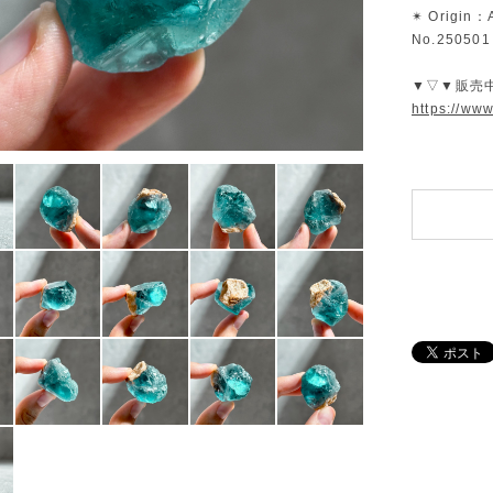
✴︎ Origin：
No.250501
▼▽▼販売
https://ww