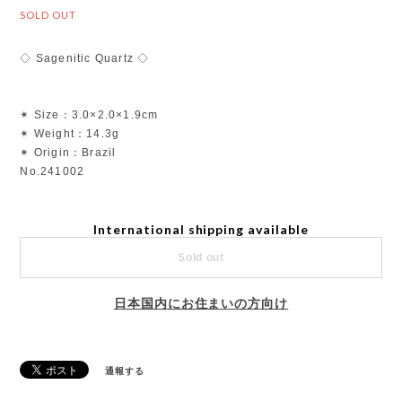
SOLD OUT
◇ Sagenitic Quartz ◇
✴︎ Size：3.0×2.0×1.9cm
✴︎ Weight：14.3g
✴︎ Origin：Brazil
No.241002
International shipping available
Sold out
日本国内にお住まいの方向け
通報する