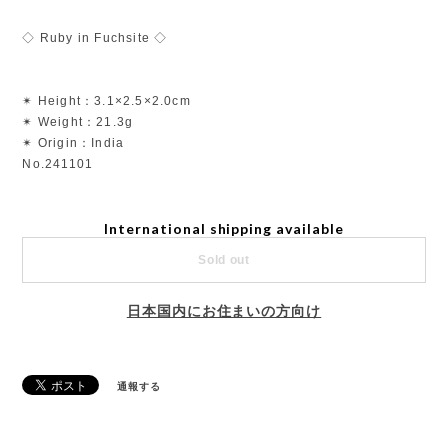
◇ Ruby in Fuchsite ◇
✴︎ Height：3.1×2.5×2.0cm
✴︎ Weight：21.3g
✴︎ Origin：India
No.241101
International shipping available
Sold out
日本国内にお住まいの方向け
通報する