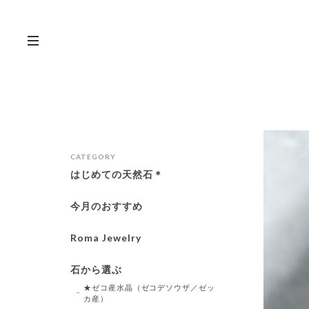
CATEGORY
はじめての天然石＊
今月のおすすめ
Roma Jewelry
石から選ぶ
★ゼコ産水晶（ゼコデソウザ／ゼッ
カ産）