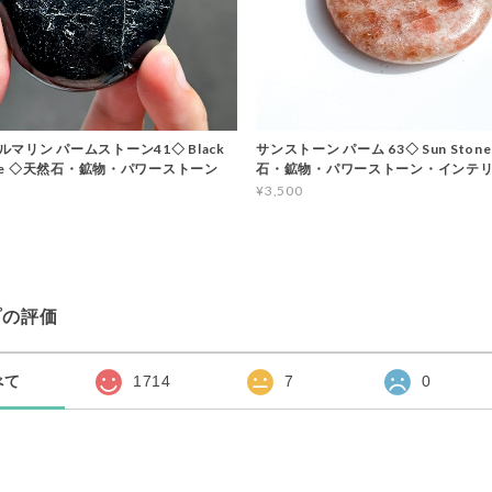
マリン パームストーン41◇ Black
サンストーン パーム 63◇ Sun Stone
line ◇天然石・鉱物・パワーストーン
石・鉱物・パワーストーン・インテ
¥3,500
プの評価
べて
1714
7
0