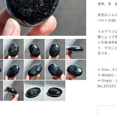
透明、青、
黒色のトル
パクトの強
トルマリン
擦によって
ンや遠赤外
り、そのこ
石です。
✴︎ Size：5.
✴︎ Weight：
✴︎ Origin：
No.241101