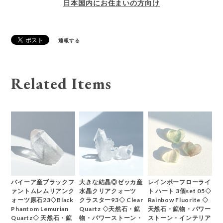
日本国内にお住まいの方向け
通報する
Related Items
バイーア産ブラックフ
大きな結晶◎ゼッカ産
レインボーフローライ
ァントムレムリアンク
水晶クリアクォーツ
ト ハート 3個set 05◇
ォーツ原石23◇Black
クラスター93◇ Clear
Rainbow Fluorite ◇
Phantom Lemurian
Quartz ◇天然石・鉱
天然石・鉱物・パワー
Quartz◇ 天然石・鉱
物・パワーストーン・
ストーン・インテリア