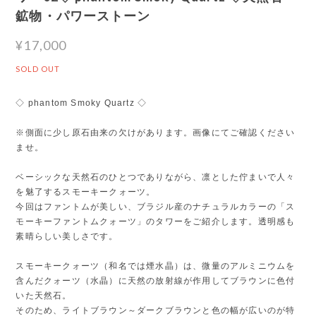
鉱物・パワーストーン
¥17,000
SOLD OUT
◇ phantom Smoky Quartz ◇
※側面に少し原石由来の欠けがあります。画像にてご確認ください
ませ。
ベーシックな天然石のひとつでありながら、凛とした佇まいで人々
を魅了するスモーキークォーツ。
今回はファントムが美しい、ブラジル産のナチュラルカラーの「ス
モーキーファントムクォーツ」のタワーをご紹介します。透明感も
素晴らしい美しさです。
スモーキークォーツ（和名では煙水晶）は、微量のアルミニウムを
含んだクォーツ（水晶）に天然の放射線が作用してブラウンに色付
いた天然石。
そのため、ライトブラウン～ダークブラウンと色の幅が広いのが特