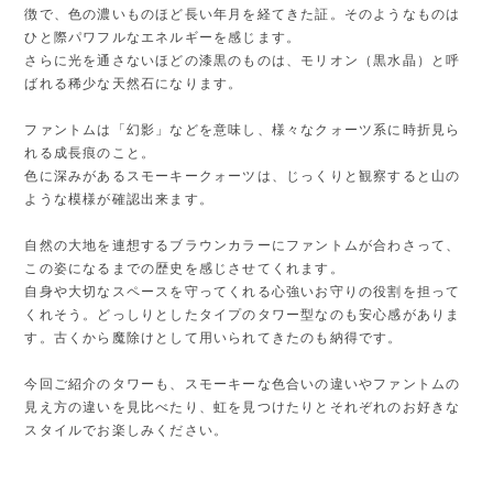
徴で、色の濃いものほど長い年月を経てきた証。そのようなものは
ひと際パワフルなエネルギーを感じます。
さらに光を通さないほどの漆黒のものは、モリオン（黒水晶）と呼
ばれる稀少な天然石になります。
ファントムは「幻影」などを意味し、様々なクォーツ系に時折見ら
れる成長痕のこと。
色に深みがあるスモーキークォーツは、じっくりと観察すると山の
ような模様が確認出来ます。
自然の大地を連想するブラウンカラーにファントムが合わさって、
この姿になるまでの歴史を感じさせてくれます。
自身や大切なスペースを守ってくれる心強いお守りの役割を担って
くれそう。どっしりとしたタイプのタワー型なのも安心感がありま
す。古くから魔除けとして用いられてきたのも納得です。
今回ご紹介のタワーも、スモーキーな色合いの違いやファントムの
見え方の違いを見比べたり、虹を見つけたりとそれぞれのお好きな
スタイルでお楽しみください。