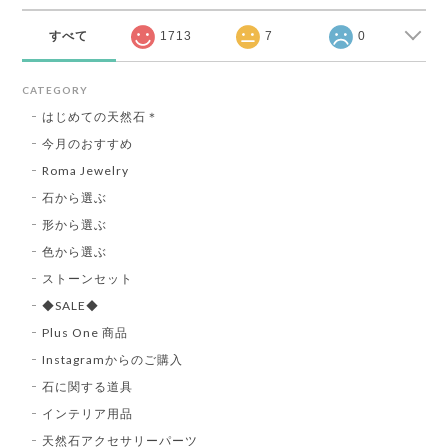
すべて
1713
7
0
CATEGORY
はじめての天然石＊
今月のおすすめ
Roma Jewelry
石から選ぶ
形から選ぶ
色から選ぶ
ストーンセット
◆SALE◆
Plus One 商品
Instagramからのご購入
石に関する道具
インテリア用品
天然石アクセサリーパーツ