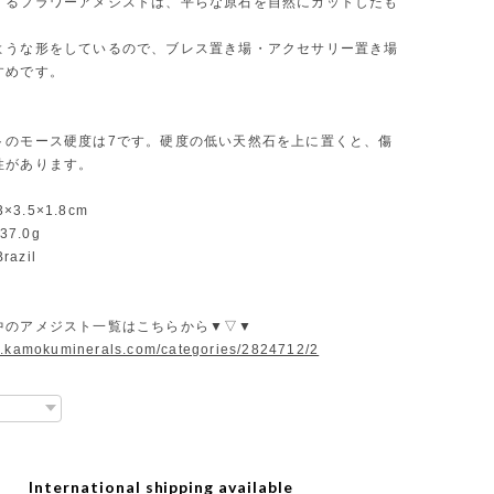
するフラワーアメジストは、平らな原石を自然にカットしたも
ような形をしているので、ブレス置き場・アクセサリー置き場
すめです。
トのモース硬度は7です。硬度の低い天然石を上に置くと、傷
性があります。
3×3.5×1.8cm
37.0g
razil
中のアメジスト一覧はこちらから▼▽▼
w.kamokuminerals.com/categories/2824712/2
International shipping available