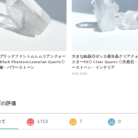
ブラックファントムレムリアンクォー
大きな結晶◎ゼッカ産水晶クリアクォ
ack Phantom Lemurian Quartz◇
スター93◇ Clear Quartz ◇天然
物・パワーストーン
ーストーン・インテリア
¥43,000
プの評価
べて
1713
7
0