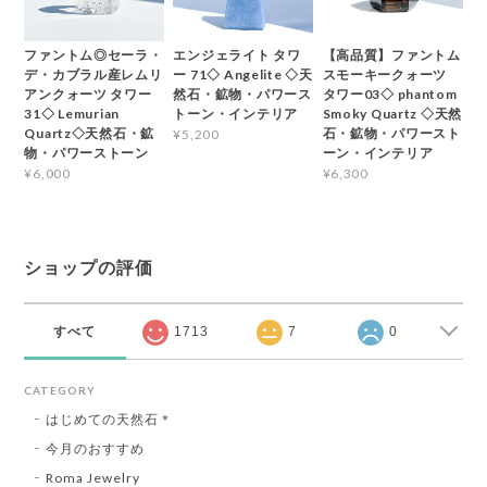
ファントム◎セーラ・
エンジェライト タワ
【高品質】ファントム
デ・カブラル産レムリ
ー 71◇ Angelite ◇天
スモーキークォーツ
アンクォーツ タワー
然石・鉱物・パワース
タワー03◇ phantom
31◇ Lemurian
トーン・インテリア
Smoky Quartz ◇天然
Quartz◇天然石・鉱
石・鉱物・パワースト
¥5,200
物・パワーストーン
ーン・インテリア
¥6,000
¥6,300
ショップの評価
すべて
1713
7
0
CATEGORY
はじめての天然石＊
今月のおすすめ
Roma Jewelry