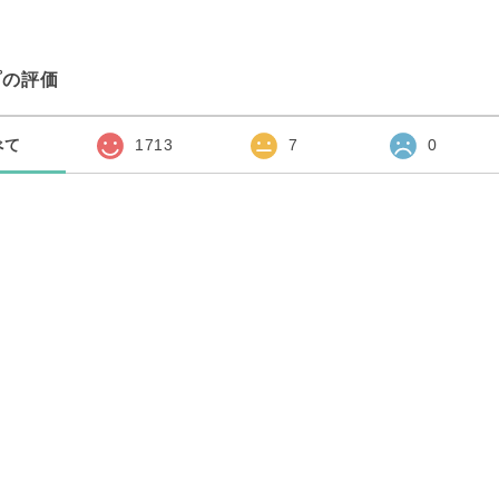
プの評価
べて
1713
7
0