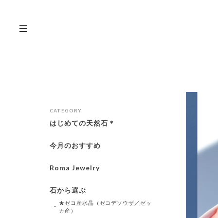
CATEGORY
はじめての天然石＊
今月のおすすめ
Roma Jewelry
石から選ぶ
★ゼコ産水晶（ゼコデソウザ／ゼッ
カ産）