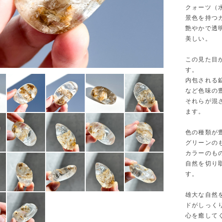
クォーツ（
景色を持つ
艶やかで透
美しい。
この見た目
す。
内包される
など色味の
それらが混
ます。
色の種類が
グリーンの
カラーのも
自然を切り
す。
雄大な自然
ドがしっく
心を癒して