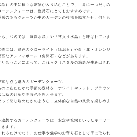
水晶）の中に様々な鉱物が入り込むことで、世界に一つだけの
ガーデンクォーツは、鑑賞石にとてもおすすめです。
明感のあるクォーツが中のガーデンの模様を際立たせ、何とも
から、和名では「庭園水晶」や「苔入り水晶」と呼ばれていま
鉱物には、緑色のクローライト（緑泥石）や白・赤・オレンジ
豊富なアンフィボール（角閃石）などがあります。
ざり合うことによって、これらクリスタルの箱庭が生み出され
豊富な点も魅力のガーデンクォーツ。
ものはあたたかな季節の森林を、ホワイトやレッド、ブラウン
のは秋の紅葉や冬景色を思わせます。
取って閉じ込めたかのような、立体的な自然の風景を楽しめま
を連想するガーデンクォーツは、安定や繁栄といったキーワー
りきます。
くれるだけでなく、お仕事や勉学のお守り石として手に取られ