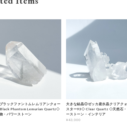
ted Items
ブラックファントムレムリアンクォー
大きな結晶◎ゼッカ産水晶クリアクォ
ack Phantom Lemurian Quartz◇
スター93◇ Clear Quartz ◇天然
物・パワーストーン
ーストーン・インテリア
¥43,000