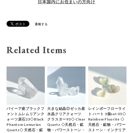
日本国内にお住まいの方向け
通報する
Related Items
バイーア産ブラックフ
大きな結晶◎ゼッカ産
レインボーフローライ
ァントムレムリアンク
水晶クリアクォーツ
ト ハート 3個set 05◇
ォーツ原石23◇Black
クラスター93◇ Clear
Rainbow Fluorite ◇
Phantom Lemurian
Quartz ◇天然石・鉱
天然石・鉱物・パワー
Quartz◇ 天然石・鉱
物・パワーストーン・
ストーン・インテリア