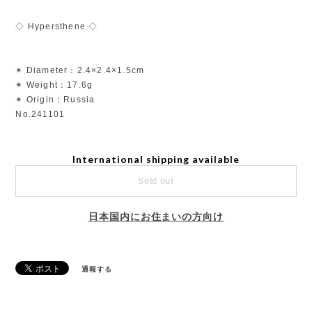
◇ Hypersthene ◇
✴︎ Diameter：2.4×2.4×1.5cm
✴︎ Weight：17.6g
✴︎ Origin：Russia
No.241101
International shipping available
Sold out
日本国内にお住まいの方向け
通報する