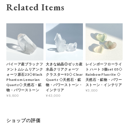
Related Items
バイーア産ブラックフ
大きな結晶◎ゼッカ産
レインボーフローライ
ァントムレムリアンク
水晶クリアクォーツ
ト ハート 3個set 05◇
ォーツ原石23◇Black
クラスター93◇ Clear
Rainbow Fluorite ◇
Phantom Lemurian
Quartz ◇天然石・鉱
天然石・鉱物・パワー
Quartz◇ 天然石・鉱
物・パワーストーン・
ストーン・インテリア
物・パワーストーン
インテリア
¥3,000
¥8,800
¥43,000
ショップの評価