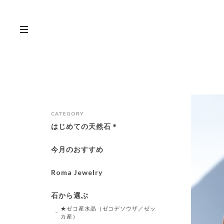
CATEGORY
はじめての天然石＊
今月のおすすめ
Roma Jewelry
石から選ぶ
★ゼコ産水晶（ゼコデソウザ／ゼッ
カ産）