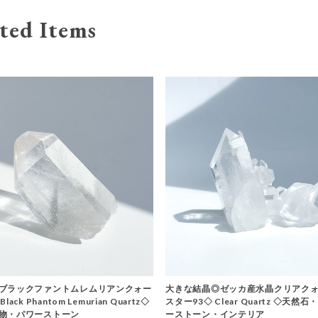
ted Items
ブラックファントムレムリアンクォー
大きな結晶◎ゼッカ産水晶クリアクォ
ack Phantom Lemurian Quartz◇
スター93◇ Clear Quartz ◇天然
物・パワーストーン
ーストーン・インテリア