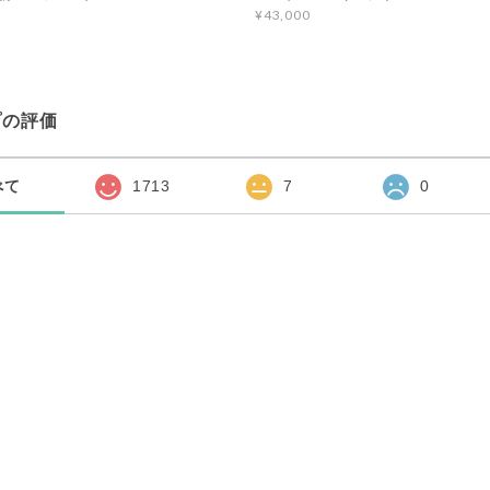
¥43,000
プの評価
べて
1713
7
0