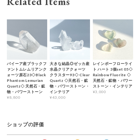
Related Items
バイーア産ブラックフ
大きな結晶◎ゼッカ産
レインボーフローライ
ァントムレムリアンク
水晶クリアクォーツ
ト ハート 3個set 05◇
ォーツ原石23◇Black
クラスター93◇ Clear
Rainbow Fluorite ◇
Phantom Lemurian
Quartz ◇天然石・鉱
天然石・鉱物・パワー
Quartz◇ 天然石・鉱
物・パワーストーン・
ストーン・インテリア
物・パワーストーン
インテリア
¥3,000
¥8,800
¥43,000
ショップの評価