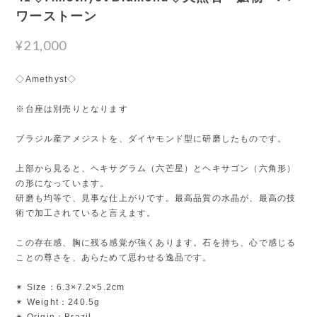
ワーストーン
¥21,000
◇Amethyst◇
※台座は別売りとなります
ブラジル産アメジストを、ダイヤモンド型に研磨したものです。
上部から見ると、ヘキサグラム（六芒星）とヘキサゴン（六角形）
の形になっています。
研磨も均等で、見事な仕上がりです。最高品質の水晶が、最高の技
術で加工されていると言えます。
この存在感、胸に残る感覚が強くあります。石を持ち、心で感じる
ことの尊さを、あらためて思わせる逸品です。
✴︎ Size：6.3×7.2×5.2cm
✴︎ Weight：240.5g
✴︎ Origin：Brazil