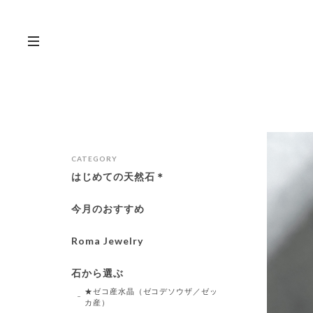
CATEGORY
はじめての天然石＊
今月のおすすめ
Roma Jewelry
石から選ぶ
★ゼコ産水晶（ゼコデソウザ／ゼッ
カ産）