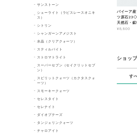
サンストーン
バイーア産
シェーライト（ラピスレースオニキ
ツ原石23◇Bl
ス）
天然石・鉱
シトリン
¥8,800
シャンガーンアメジスト
水晶（クリアクォーツ）
スティルバイト
ストロマトライト
ショッ
スーパーセブン（セイクリットセブ
ン）
す
スピリットクォーツ（カクタスクォ
ーツ）
スモーキークォーツ
セレスタイト
セレナイト
ダイオプテーズ
タンジェリンクォーツ
チャロアイト