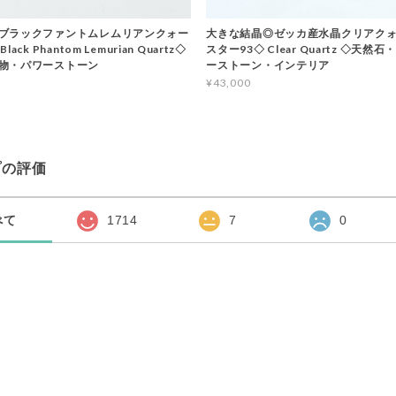
ブラックファントムレムリアンクォー
大きな結晶◎ゼッカ産水晶クリアクォ
ack Phantom Lemurian Quartz◇
スター93◇ Clear Quartz ◇天然
物・パワーストーン
ーストーン・インテリア
¥43,000
プの評価
べて
1714
7
0