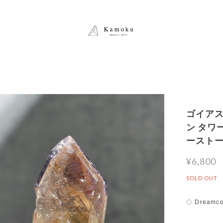
ゴイア
ン タワー
ースト
¥6,800
SOLD OUT
◇ Dreamcoa