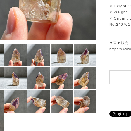
✴︎ Height：
✴︎ Weight：
✴︎ Origin：B
No.240701
▼▽▼販売
https://ww