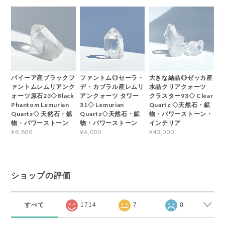
バイーア産ブラックフ
ファントム◎セーラ・
大きな結晶◎ゼッカ産
ァントムレムリアンク
デ・カブラル産レムリ
水晶クリアクォーツ
ォーツ原石23◇Black
アンクォーツ タワー
クラスター93◇ Clear
Phantom Lemurian
31◇ Lemurian
Quartz ◇天然石・鉱
Quartz◇ 天然石・鉱
Quartz◇天然石・鉱
物・パワーストーン・
物・パワーストーン
物・パワーストーン
インテリア
¥8,800
¥6,000
¥43,000
ショップの評価
すべて
1714
7
0