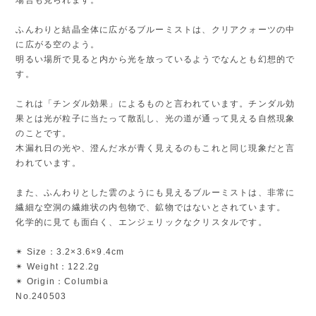
ふんわりと結晶全体に広がるブルーミストは、クリアクォーツの中
に広がる空のよう。
明るい場所で見ると内から光を放っているようでなんとも幻想的で
す。
これは「チンダル効果」によるものと言われています。チンダル効
果とは光が粒子に当たって散乱し、光の道が通って見える自然現象
のことです。
木漏れ日の光や、澄んだ水が青く見えるのもこれと同じ現象だと言
われています。
また、ふんわりとした雲のようにも見えるブルーミストは、非常に
繊細な空洞の繊維状の内包物で、鉱物ではないとされています。
化学的に見ても面白く、エンジェリックなクリスタルです。
✴︎ Size：3.2×3.6×9.4cm
✴︎ Weight：122.2g
✴︎ Origin：Columbia
No.240503