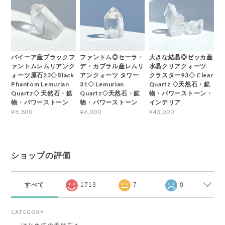
バイーア産ブラックフ
ファントム◎セーラ・
大きな結晶◎ゼッカ産
ァントムレムリアンク
デ・カブラル産レムリ
水晶クリアクォーツ
ォーツ原石23◇Black
アンクォーツ タワー
クラスター93◇ Clear
Phantom Lemurian
31◇ Lemurian
Quartz ◇天然石・鉱
Quartz◇ 天然石・鉱
Quartz◇天然石・鉱
物・パワーストーン・
物・パワーストーン
物・パワーストーン
インテリア
¥8,800
¥6,000
¥43,000
ショップの評価
すべて
1713
7
0
CATEGORY