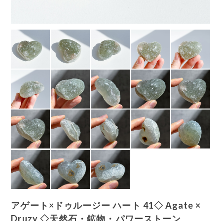
アゲート×ドゥルージー ハート 41◇ Agate ×
Druzy ◇天然石・鉱物・パワーストーン