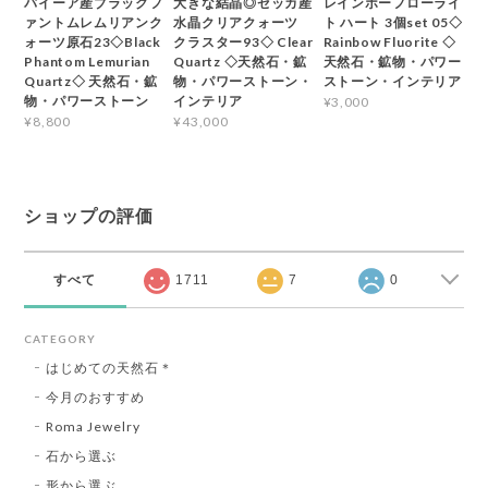
バイーア産ブラックフ
大きな結晶◎ゼッカ産
レインボーフローライ
ァントムレムリアンク
水晶クリアクォーツ
ト ハート 3個set 05◇
ォーツ原石23◇Black
クラスター93◇ Clear
Rainbow Fluorite ◇
Phantom Lemurian
Quartz ◇天然石・鉱
天然石・鉱物・パワー
Quartz◇ 天然石・鉱
物・パワーストーン・
ストーン・インテリア
物・パワーストーン
インテリア
¥3,000
¥8,800
¥43,000
ショップの評価
すべて
1711
7
0
CATEGORY
はじめての天然石＊
今月のおすすめ
Roma Jewelry
石から選ぶ
形から選ぶ