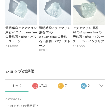
透明感◎アクアマリン
透明感◎アクアマリン
アクアマリン 原石
原石64◇ Aquamaline
原石 73◇
81◇ Aquamaline ◇
◇天然石・鉱物・パワ
Aquamaline ◇天然
天然石・鉱物・パワー
ーストーン
石・鉱物・パワースト
ストーン・インテリア
ーン
¥18,000
¥43,000
¥20,000
ショップの評価
すべて
1713
7
0
CATEGORY
はじめての天然石＊