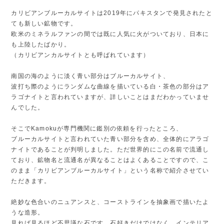
カリビアンブルーカルサイトは2019年にパキスタンで発見されたと
ても新しい鉱物です。
欧米のミネラルファンの間では既に人気に火がついており、日本に
も上陸したばかり。
（カリビアンカルサイトとも呼ばれています）
南国の海のように淡く青い部分はブルーカルサイト、
波打ち際のようにランダムな曲線を描いている白・茶色の部分はア
ラゴナイトと言われていますが、詳しいことはまだわかっていませ
んでした。
そこでKamokuが専門機関に鑑別の依頼を行ったところ、
ブルーカルサイトと言われていた青い部分を含め、全体的にアラゴ
ナイトであることが判明しました。ただ世界的にこの名前で流通し
ており、鉱物名と流通名が異なることはよくあることですので、こ
のまま「カリビアンブルーカルサイト」という名称で紹介させてい
ただきます。
絶妙な色合いのニュアンスと、コーストラインを抽象画で描いたよ
うな造形。
見れば見るほど不思議な石です。石好きだけではなく、インテリア