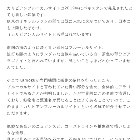
カリビアンブルーカルサイトは2019年にパキスタンで発見されたと
ても新しい鉱物です。
欧米のミネラルファンの間では既に人気に火がついており、日本に
も上陸したばかり。
（カリビアンカルサイトとも呼ばれています）
南国の海のように淡く青い部分はブルーカルサイト、
波打ち際のようにランダムな曲線を描いている白・茶色の部分はア
ラゴナイトと言われていますが、詳しいことはまだわかっていませ
んでした。
そこでKamokuが専門機関に鑑別の依頼を行ったところ、
ブルーカルサイトと言われていた青い部分を含め、全体的にアラゴ
ナイトであることが判明しました。ただ世界的にこの名前で流通し
ており、鉱物名と流通名が異なることはよくあることですので、こ
のまま「カリビアンブルーカルサイト」という名称で紹介させてい
ただきます。
絶妙な色合いのニュアンスと、コーストラインを抽象画で描いたよ
うな造形。
見れば見るほど不思議な石です。石好きだけではなく、インテリア