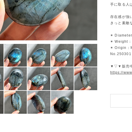
手に取る人
存在感が強
きっと素敵
✴︎ Diamete
✴︎ Weight：
✴︎ Origin
No.250301
▼▽▼販売
https://ww