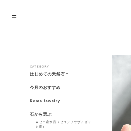
CATEGORY
はじめての天然石＊
今月のおすすめ
Roma Jewelry
石から選ぶ
★ゼコ産水晶（ゼコデソウザ／ゼッ
カ産）