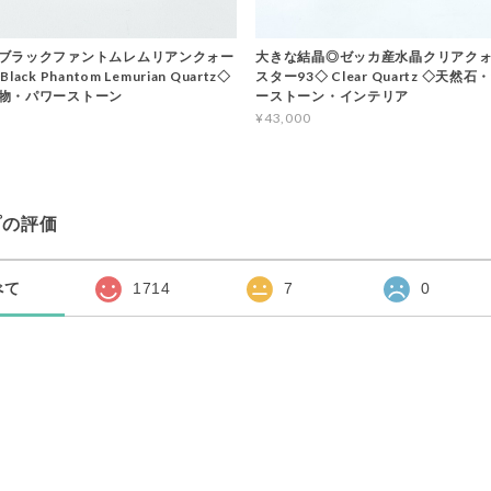
ブラックファントムレムリアンクォー
大きな結晶◎ゼッカ産水晶クリアクォ
ack Phantom Lemurian Quartz◇
スター93◇ Clear Quartz ◇天然
物・パワーストーン
ーストーン・インテリア
¥43,000
プの評価
べて
1714
7
0