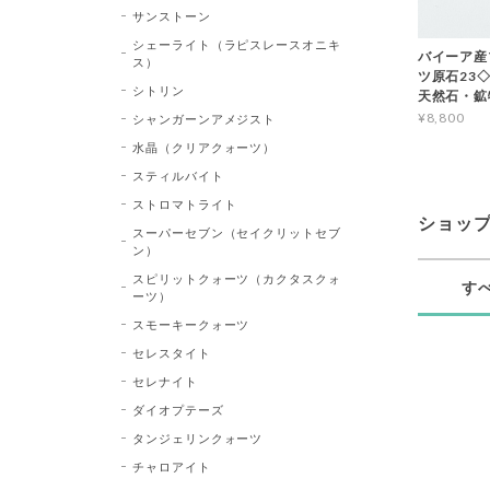
サンストーン
シェーライト（ラピスレースオニキ
バイーア産
ス）
ツ原石23◇Bl
シトリン
天然石・鉱
¥8,800
シャンガーンアメジスト
水晶（クリアクォーツ）
スティルバイト
ストロマトライト
ショッ
スーパーセブン（セイクリットセブ
ン）
スピリットクォーツ（カクタスクォ
す
ーツ）
スモーキークォーツ
セレスタイト
セレナイト
ダイオプテーズ
タンジェリンクォーツ
チャロアイト