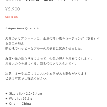
¥5,900
SOLD OUT
✧Aqua Aura Quartz ✧
天然のクリアクォーツに、金属の薄い膜をコーティング（蒸着）す
る加工を加え、
夢心地でハッピーなブルーの天然石に変身させました。
角度や光の当たり方によって、七色の輝きを見せてくれます。
見る人の心を虜にする、新世代のクリスタルです。
注意：オーラ加工にはカスレやムラがある場合があります。
状態は写真でご確認ください。
✴︎ Size：8.4×2.2×2.4cm
✴︎ Weight：97.6ｇ
✴︎ Origin：China