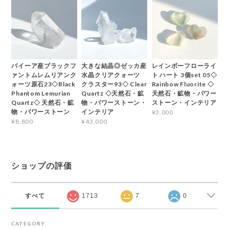
バイーア産ブラックフ
大きな結晶◎ゼッカ産
レインボーフローライ
ァントムレムリアンク
水晶クリアクォーツ
ト ハート 3個set 05◇
ォーツ原石23◇Black
クラスター93◇ Clear
Rainbow Fluorite ◇
Phantom Lemurian
Quartz ◇天然石・鉱
天然石・鉱物・パワー
Quartz◇ 天然石・鉱
物・パワーストーン・
ストーン・インテリア
物・パワーストーン
インテリア
¥3,000
¥8,800
¥43,000
ショップの評価
すべて
1713
7
0
CATEGORY