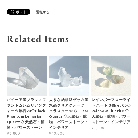
通報する
Related Items
バイーア産ブラックフ
大きな結晶◎ゼッカ産
レインボーフローライ
ァントムレムリアンク
水晶クリアクォーツ
ト ハート 3個set 05◇
ォーツ原石23◇Black
クラスター93◇ Clear
Rainbow Fluorite ◇
Phantom Lemurian
Quartz ◇天然石・鉱
天然石・鉱物・パワー
Quartz◇ 天然石・鉱
物・パワーストーン・
ストーン・インテリア
物・パワーストーン
インテリア
¥3,000
¥8,800
¥43,000