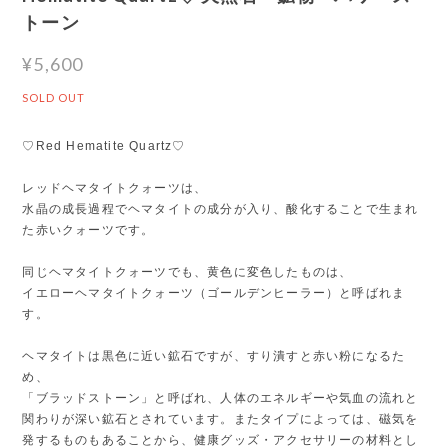
トーン
¥5,600
SOLD OUT
♡Red Hematite Quartz♡
レッドヘマタイトクォーツは、
水晶の成長過程でヘマタイトの成分が入り、酸化することで生まれ
た赤いクォーツです。
同じヘマタイトクォーツでも、黄色に変色したものは、
イエローヘマタイトクォーツ（ゴールデンヒーラー）と呼ばれま
す。
ヘマタイトは黒色に近い鉱石ですが、すり潰すと赤い粉になるた
め、
「ブラッドストーン」と呼ばれ、人体のエネルギーや気血の流れと
関わりが深い鉱石とされています。またタイプによっては、磁気を
発するものもあることから、健康グッズ・アクセサリーの材料とし