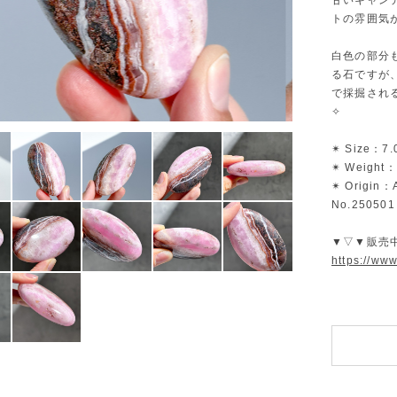
甘いキャン
トの雰囲気
白色の部分
る石ですが
で採掘され
✧
✴︎ Size：7.
✴︎ Weight：
✴︎ Origin：
No.250501
▼▽▼販売
https://ww