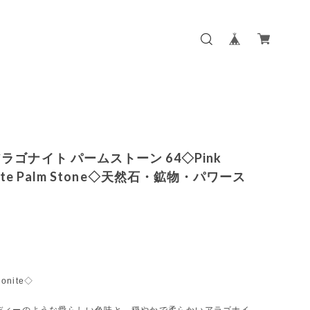
ラゴナイト パームストーン 64◇Pink
nite Palm Stone◇天然石・鉱物・パワース
gonite◇