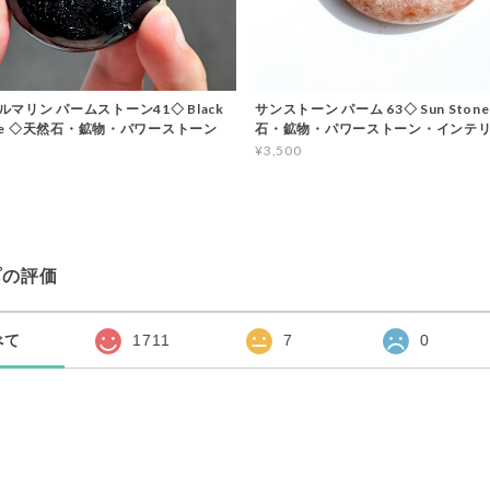
マリン パームストーン41◇ Black
サンストーン パーム 63◇ Sun Stone
line ◇天然石・鉱物・パワーストーン
石・鉱物・パワーストーン・インテ
¥3,500
プの評価
べて
1711
7
0