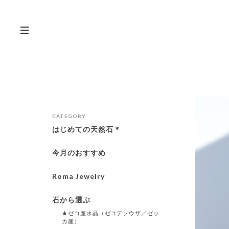
CATEGORY
はじめての天然石＊
今月のおすすめ
Roma Jewelry
石から選ぶ
★ゼコ産水晶（ゼコデソウザ／ゼッ
カ産）