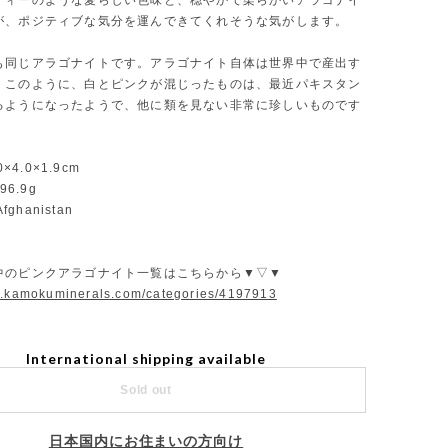
ディーのような愛らしい色味と、穏やかで柔らかいアラゴナイ
が、ポジティブな気分を運んできてくれそうな気がします。
も同じアラゴナイトです。アラゴナイト自体は世界中で産出す
、このように、白とピンクが混じったものは、最近パキスタン
るようになったようで、他に類を見ない非常に珍しいものです
0×4.0×1.9cm
96.9g
Afghanistan
中のピンクアラゴナイト一覧はこちらから▼▽▼
w.kamokuminerals.com/categories/4197913
International shipping available
Sold out
日本国内にお住まいの方向け