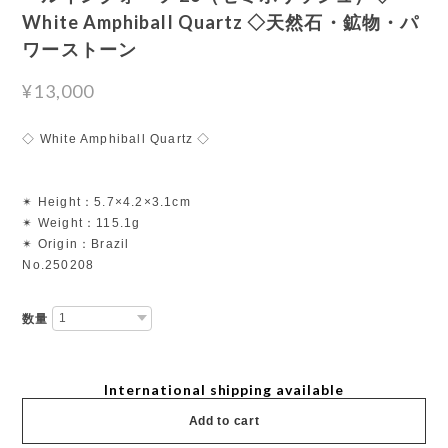
White Amphiball Quartz ◇天然石・鉱物・パ
ワーストーン
¥13,000
◇ White Amphiball Quartz ◇
✴︎ Height：5.7×4.2×3.1cm
✴︎ Weight：115.1g
✴︎ Origin：Brazil
No.250208
数量
International shipping available
Add to cart