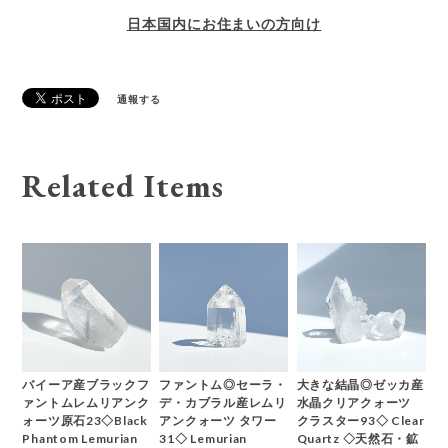
日本国内にお住まいの方向け
通報する
Related Items
バイーア産ブラックフ
ファントム◎セーラ・
大きな結晶◎ゼッカ産
ァントムレムリアンク
デ・カブラル産レムリ
水晶クリアクォーツ
ォーツ原石23◇Black
アンクォーツ タワー
クラスター93◇ Clear
Phantom Lemurian
31◇ Lemurian
Quartz ◇天然石・鉱