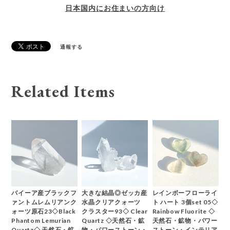
日本国内にお住まいの方向け
通報する
Related Items
バイーア産ブラックフ
大きな結晶◎ゼッカ産
レインボーフローライ
ァントムレムリアンク
水晶クリアクォーツ
ト ハート 3個set 05◇
ォーツ原石23◇Black
クラスター93◇ Clear
Rainbow Fluorite ◇
Phantom Lemurian
Quartz ◇天然石・鉱
天然石・鉱物・パワー
Quartz◇ 天然石・鉱
物・パワーストーン・
ストーン・インテリア