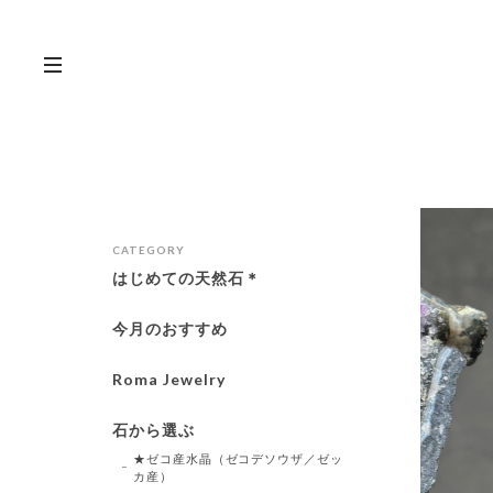
CATEGORY
はじめての天然石＊
今月のおすすめ
Roma Jewelry
石から選ぶ
★ゼコ産水晶（ゼコデソウザ／ゼッ
カ産）