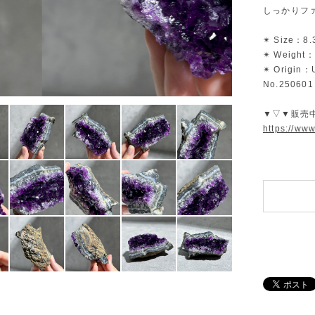
しっかりフ
✴︎ Size：8.
✴︎ Weight
✴︎ Origin：
No.250601
▼▽▼販売
https://ww