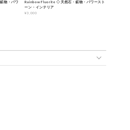
石・鉱物・パワ
Rainbow Fluorite ◇ 天然石・鉱物・パワースト
ーン・インテリア
¥3,000