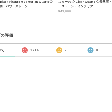
ack Phantom Lemurian Quartz◇
スター93◇ Clear Quartz ◇天然
物・パワーストーン
ーストーン・インテリア
¥43,000
プの評価
べて
1714
7
0