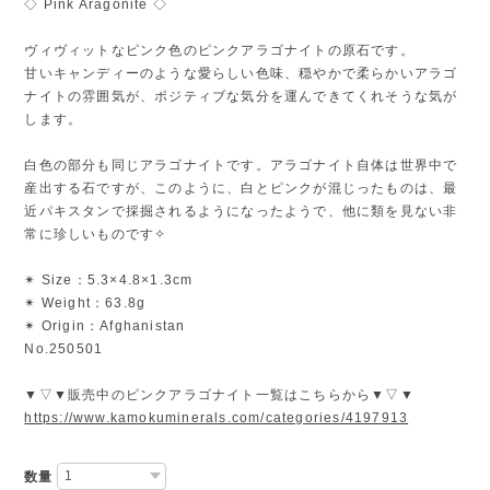
◇ Pink Aragonite ◇
ヴィヴィットなピンク色のピンクアラゴナイトの原石です。
甘いキャンディーのような愛らしい色味、穏やかで柔らかいアラゴ
ナイトの雰囲気が、ポジティブな気分を運んできてくれそうな気が
します。
白色の部分も同じアラゴナイトです。アラゴナイト自体は世界中で
産出する石ですが、このように、白とピンクが混じったものは、最
近パキスタンで採掘されるようになったようで、他に類を見ない非
常に珍しいものです✧
✴︎ Size：5.3×4.8×1.3cm
✴︎ Weight：63.8g
✴︎ Origin：Afghanistan
No.250501
▼▽▼販売中のピンクアラゴナイト一覧はこちらから▼▽▼
https://www.kamokuminerals.com/categories/4197913
数量