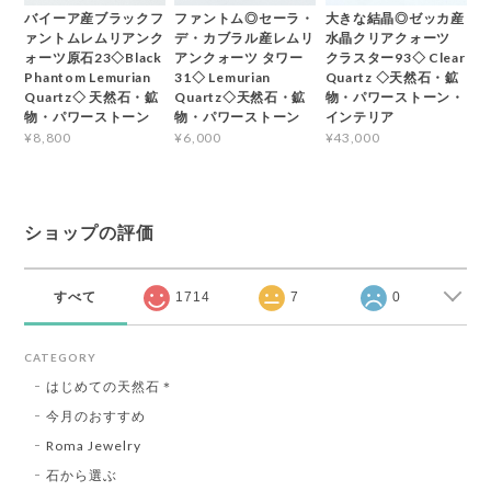
バイーア産ブラックフ
ファントム◎セーラ・
大きな結晶◎ゼッカ産
ァントムレムリアンク
デ・カブラル産レムリ
水晶クリアクォーツ
ォーツ原石23◇Black
アンクォーツ タワー
クラスター93◇ Clear
Phantom Lemurian
31◇ Lemurian
Quartz ◇天然石・鉱
Quartz◇ 天然石・鉱
Quartz◇天然石・鉱
物・パワーストーン・
物・パワーストーン
物・パワーストーン
インテリア
¥8,800
¥6,000
¥43,000
ショップの評価
すべて
1714
7
0
CATEGORY
はじめての天然石＊
今月のおすすめ
Roma Jewelry
石から選ぶ