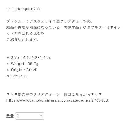
◇ Clear Quartz ◇
ブラジル・ミナスジェライス産クリアクォーツの、
結晶の両端が剣先になっている「両剣水晶」やダブルターミネイテ
ッドと呼ばれる原石を
ご紹介いたします。
✴︎ Size：6.9×2.2×1.5cm
✴︎ Weight：38.7g
✴︎ Origin：Brazil
No.250701
▼▽▼販売中のクリアクォーツ一覧はこちらから▼▽▼
https://www.kamokuminerals.com/categories/2760883
数量