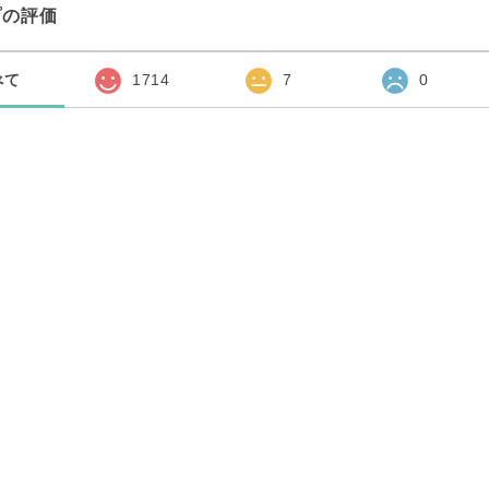
プの評価
べて
1714
7
0