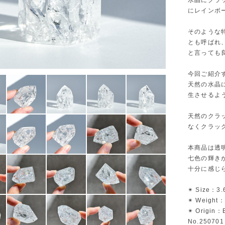
水晶にクラ
にレインボ
そのような
とも呼ばれ
と言っても
今回ご紹介
天然の水晶
生させるよ
天然のクラ
なくクラッ
本商品は透
七色の輝き
十分に感じ
✴︎ Size：3.
✴︎ Weight：
✴︎ Origin：B
No.250701