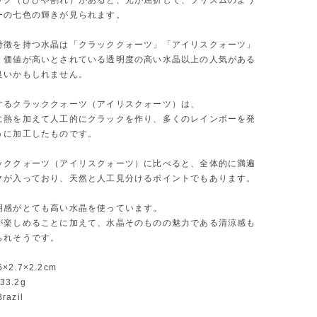
ック（ひびや割れ）があると、光が屈折して、プリズムのよう
ーの七色の輝きが見られます。
特徴を持つ水晶は「クラッククォーツ」「アイリスクォーツ」
、価値が高いとされている透明度の高い水晶以上の人気がある
良いかもしれません。
するクラッククォーツ（アイリスクォーツ）は、
に熱を加えて人工的にクラックを作り、多くのレインボーを発
うに加工したものです。
ッククォーツ（アイリスクォーツ）に比べると、全体的に満遍
クが入っており、天然と人工見分けるポイントでもあります。
明感がとても高い水晶を使っています。
が楽しめることに加えて、水晶そのものの魅力である清涼感も
られそうです。
6×2.7×2.2cm
33.2g
razil