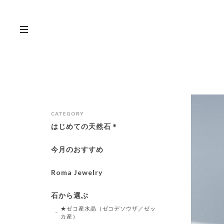
CATEGORY
はじめての天然石＊
今月のおすすめ
Roma Jewelry
石から選ぶ
★ゼコ産水晶（ゼコデソウザ／ゼッ
カ産）