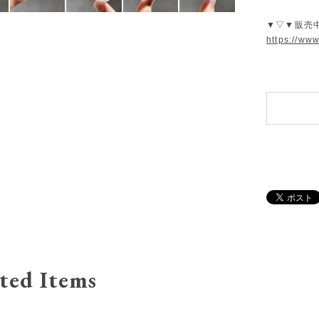
▼▽▼販売
https://ww
ted Items