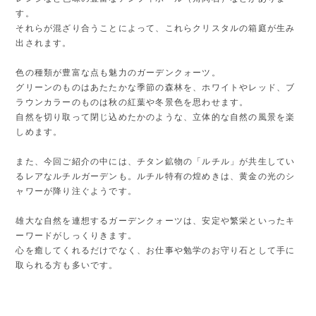
す。
それらが混ざり合うことによって、これらクリスタルの箱庭が生み
出されます。
色の種類が豊富な点も魅力のガーデンクォーツ。
グリーンのものはあたたかな季節の森林を、ホワイトやレッド、ブ
ラウンカラーのものは秋の紅葉や冬景色を思わせます。
自然を切り取って閉じ込めたかのような、立体的な自然の風景を楽
しめます。
また、今回ご紹介の中には、チタン鉱物の「ルチル」が共生してい
るレアなルチルガーデンも。ルチル特有の煌めきは、黄金の光のシ
ャワーが降り注ぐようです。
雄大な自然を連想するガーデンクォーツは、安定や繁栄といったキ
ーワードがしっくりきます。
心を癒してくれるだけでなく、お仕事や勉学のお守り石として手に
取られる方も多いです。