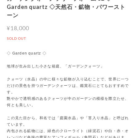
Garden quartz ◇天然石・鉱物・パワースト
ーン
¥18,000
SOLD OUT
◇ Garden quartz ◇
地球が生み出した小さな箱庭、「ガーデンクォーツ」
クォーツ（水晶）の中に様々な鉱物が入り込むことで、世界に一つ
だけの景色を持つガーデンクォーツは、鑑賞石にとてもおすすめで
す。
艶やかで透明感のあるクォーツが中のガーデンの模様を際立たせ、
何とも美しい。
この見た目から、和名では「庭園水晶」や「苔入り水晶」と呼ばれ
ています。
内包される鉱物には、緑色のクローライト（緑泥石）や白・赤・オ
レンジなど色味の豊富なアンフィボール（角閃石）などがありま