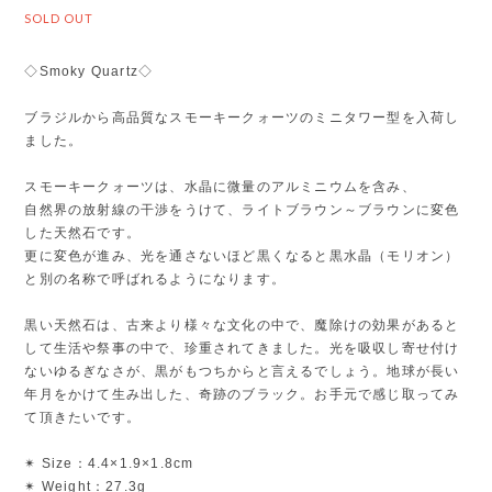
SOLD OUT
◇Smoky Quartz◇
ブラジルから高品質なスモーキークォーツのミニタワー型を入荷し
ました。
スモーキークォーツは、水晶に微量のアルミニウムを含み、
自然界の放射線の干渉をうけて、ライトブラウン～ブラウンに変色
した天然石です。
更に変色が進み、光を通さないほど黒くなると黒水晶（モリオン）
と別の名称で呼ばれるようになります。
黒い天然石は、古来より様々な文化の中で、魔除けの効果があると
して生活や祭事の中で、珍重されてきました。光を吸収し寄せ付け
ないゆるぎなさが、黒がもつちからと言えるでしょう。地球が長い
年月をかけて生み出した、奇跡のブラック。お手元で感じ取ってみ
て頂きたいです。
✴︎ Size：4.4×1.9×1.8cm
✴︎ Weight：27.3g