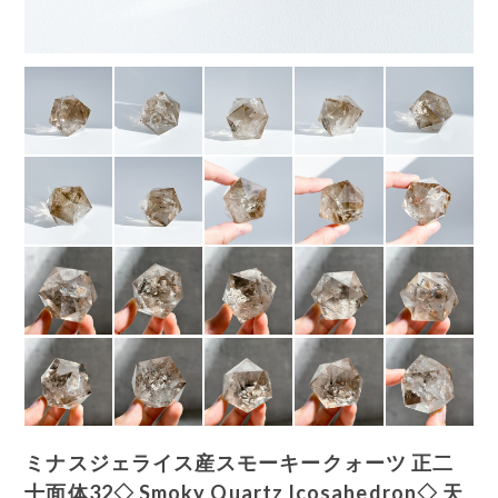
ミナスジェライス産スモーキークォーツ 正二
十面体32◇ Smoky Quartz Icosahedron◇ 天