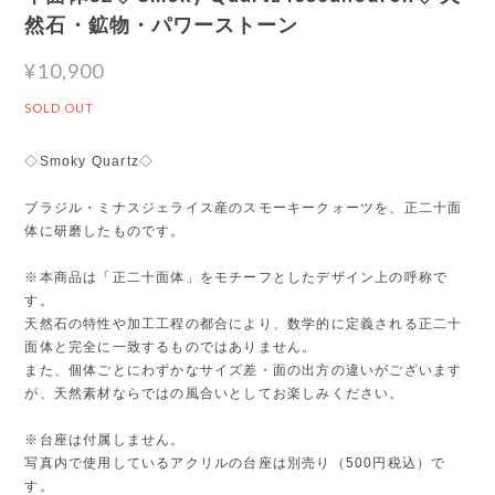
然石・鉱物・パワーストーン
¥10,900
SOLD OUT
◇Smoky Quartz◇
ブラジル・ミナスジェライス産のスモーキークォーツを、正二十面
体に研磨したものです。
※本商品は「正二十面体」をモチーフとしたデザイン上の呼称で
す。
天然石の特性や加工工程の都合により、数学的に定義される正二十
面体と完全に一致するものではありません。
また、個体ごとにわずかなサイズ差・面の出方の違いがございます
が、天然素材ならではの風合いとしてお楽しみください。
※台座は付属しません。
写真内で使用しているアクリルの台座は別売り（500円税込）で
す。