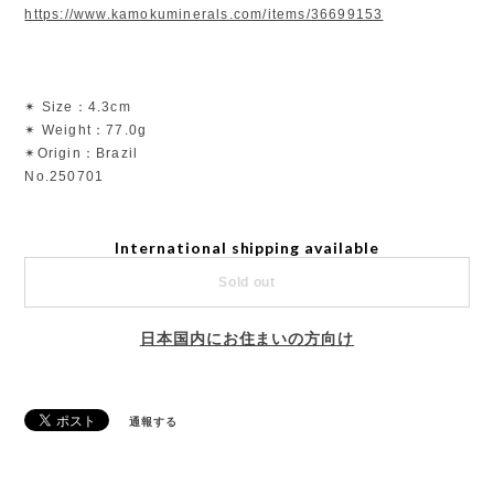
https://www.kamokuminerals.com/items/36699153
✴︎ Size：4.3cm
✴︎ Weight：77.0g
✴︎Origin：Brazil
No.250701
International shipping available
Sold out
日本国内にお住まいの方向け
通報する