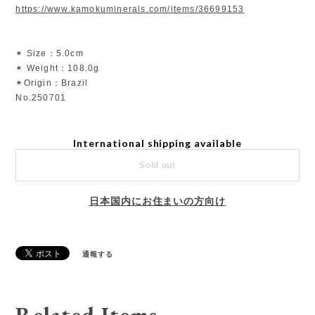
https://www.kamokuminerals.com/items/36699153
✴︎ Size：5.0cm
✴︎ Weight：108.0g
✴︎Origin：Brazil
No.250701
International shipping available
Sold out
日本国内にお住まいの方向け
通報する