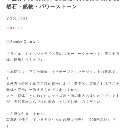
然石・鉱物・パワーストーン
¥13,000
SOLD OUT
◇Smoky Quartz◇
ブラジル・ミナスジェライス産のスモーキークォーツを、正二十面
体に研磨したものです。
※本商品は「正二十面体」をモチーフとしたデザイン上の呼称で
す。
天然石の特性や加工工程の都合により、数学的に定義される正二十
面体と完全に一致するものではありません。
また、個体ごとにわずかなサイズ差・面の出方の違いがございます
が、天然素材ならではの風合いとしてお楽しみください。
※台座は付属しません。
写真内で使用しているアクリルの台座は別売り（500円税込）で
す。