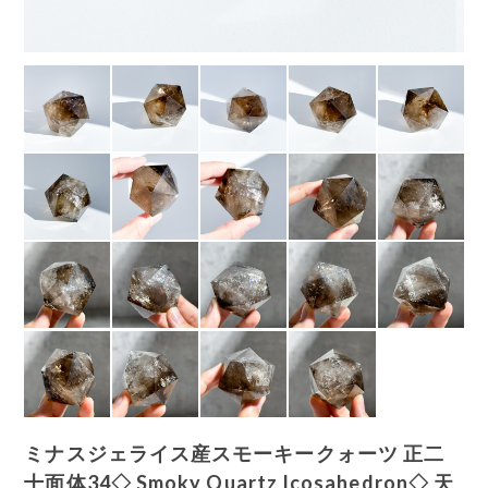
ミナスジェライス産スモーキークォーツ 正二
十面体34◇ Smoky Quartz Icosahedron◇ 天