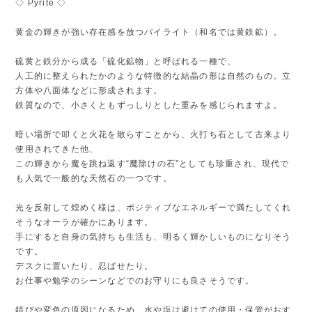
◇ Pyrite ◇
黄金の輝きが強い存在感を放つパイライト（和名では黄鉄鉱）。
硫黄と鉄分から成る「硫化鉱物」と呼ばれる一種で、
人工的に整えられたかのような特徴的な結晶の形は自然のもの。立
方体や八面体などに形成されます。
鉄質なので、小さくともずっしりとした重みを感じられますよ。
暗い場所で叩くと火花を散らすことから、火打ち石として古来より
使用されてきた他、
この輝きから魔を跳ね返す“魔除けの石”としても珍重され、現代で
も人気で一般的な天然石の一つです。
光を反射して煌めく様は、ポジティブなエネルギーで満たしてくれ
そうなオーラが確かにあります。
手にすると自身の気持ちも生活も、明るく輝かしいものになりそう
です。
デスクに置いたり、忍ばせたり。
お仕事や勉学のシーンなどでのお守りにも良さそうです。
錆びや変色の原因になるため、水や塩は避けての使用・保管がおす