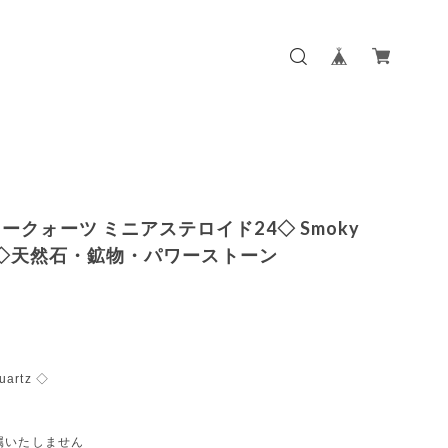
ークォーツ ミニアステロイド24◇ Smoky
tz ◇天然石・鉱物・パワーストーン
uartz ◇
属いたしません