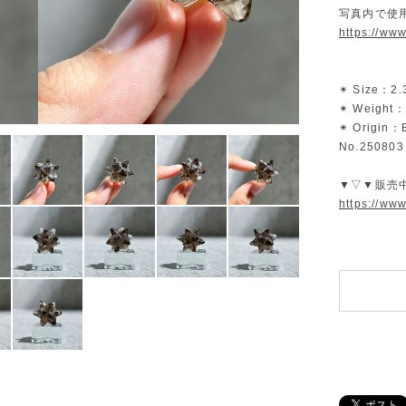
写真内で使
https://ww
✴︎ Size：2
✴︎ Weight：
✴︎ Origin：B
No.250803
▼▽▼販売
https://ww