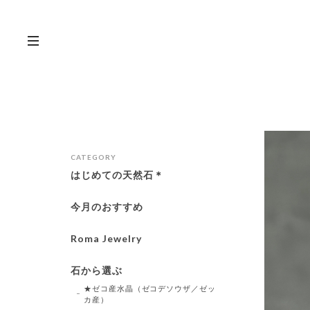
CATEGORY
はじめての天然石＊
今月のおすすめ
Roma Jewelry
石から選ぶ
★ゼコ産水晶（ゼコデソウザ／ゼッ
カ産）