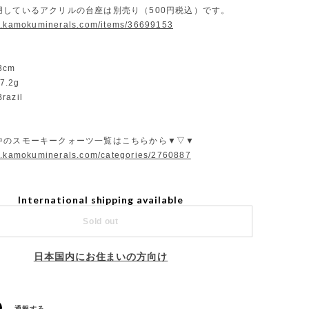
用しているアクリルの台座は別売り（500円税込）です。
w.kamokuminerals.com/items/36699153
.3cm
7.2g
razil
中のスモーキークォーツ一覧はこちらから▼▽▼
w.kamokuminerals.com/categories/2760887
International shipping available
Sold out
日本国内にお住まいの方向け
通報する