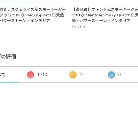
◎ミナスジェライス産スモーキーガー
【高品質】ファントムスモーキークォ
タワー03◇ Smoky quartz ◇天然
ー01◇ phantom Smoky Quartz
パワーストーン・インテリア
物・パワーストーン・インテリア
¥3,700
プの評価
べて
1714
7
0