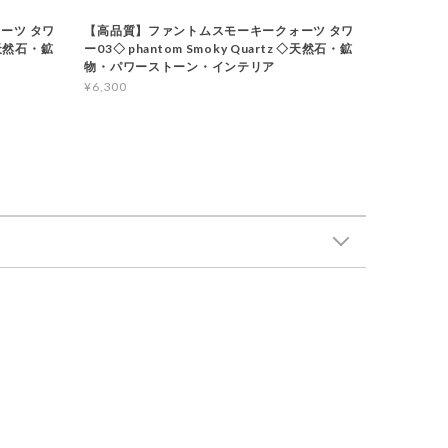
ーツ タワ
【高品質】ファントムスモーキークォーツ タワ
 ◇天然石・鉱
ー03◇ phantom Smoky Quartz ◇天然石・鉱
物・パワーストーン・インテリア
¥6,300