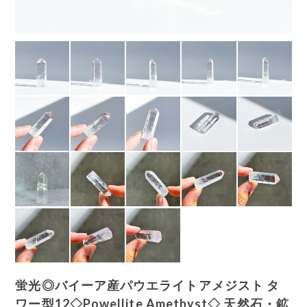
蛍光◎バイーア産パウエライトアメジスト タ
ワー型12◇Powellite Amethyst◇ 天然石・鉱