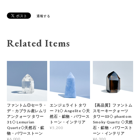
通報する
Related Items
ファントム◎セーラ・
エンジェライト タワ
【高品質】ファントム
デ・カブラル産レムリ
ー 71◇ Angelite ◇天
スモーキークォーツ
アンクォーツ タワー
然石・鉱物・パワース
タワー03◇ phantom
31◇ Lemurian
トーン・インテリア
Smoky Quartz ◇天然
Quartz◇天然石・鉱
石・鉱物・パワースト
¥5,200
物・パワーストーン
ーン・インテリア
¥6,000
¥6,300