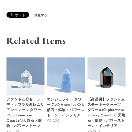
通報する
Related Items
ファントム◎セーラ・
エンジェライト タワ
【高品質】ファントム
デ・カブラル産レムリ
ー 71◇ Angelite ◇天
スモーキークォーツ
アンクォーツ タワー
然石・鉱物・パワース
タワー03◇ phantom
31◇ Lemurian
トーン・インテリア
Smoky Quartz ◇天然
Quartz◇天然石・鉱
石・鉱物・パワースト
¥5,200
物・パワーストーン
ーン・インテリア
¥6,000
¥6,300