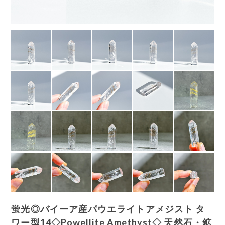
蛍光◎バイーア産パウエライトアメジスト タ
ワー型14◇Powellite Amethyst◇ 天然石・鉱