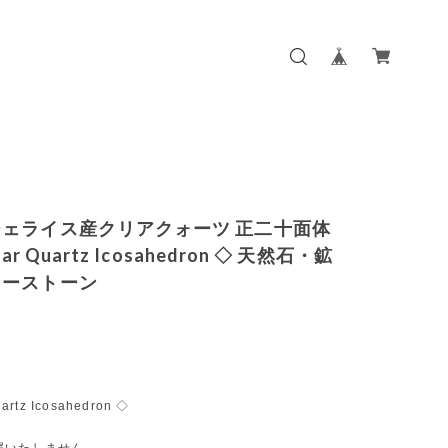
ェライス産クリアクォーツ 正二十面体
ear Quartz Icosahedron ◇ 天然石・鉱
ワーストーン
artz Icosahedron ◇