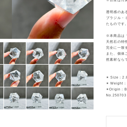
※台座は付
透明感のあ
ブラジル・
たものです
※本商品は
天然石の特
完全に一致
また、個体
然素材なら
✴︎ Size：2
✴︎ Weight：
✴︎Origin：B
No.250703