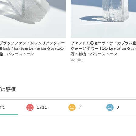
ブラックファントムレムリアンクォー
ファントム◎セーラ・デ・カブラル
ack Phantom Lemurian Quartz◇
クォーツ タワー 31◇ Lemurian Qua
物・パワーストーン
石・鉱物・パワーストーン
¥6,000
プの評価
べて
1711
7
0