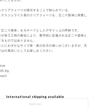
属いたしません。
るクリアクォーツが産出することで知られている、
ミナスジェライス産のクリアクォーツを、正二十面体に研磨し
。
「正二十面体」をモチーフとしたデザイン上の呼称です。
性や加工工程の都合により、数学的に定義される正二十面体と
するものではありません。
ごとにわずかなサイズ差・面の出方の違いがございますが、天
ではの風合いとしてお楽しみください。
.8cm
35.9g
razil
International shipping available
Sold out