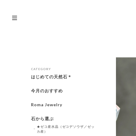
CATEGORY
はじめての天然石＊
今月のおすすめ
Roma Jewelry
石から選ぶ
★ゼコ産水晶（ゼコデソウザ／ゼッ
カ産）