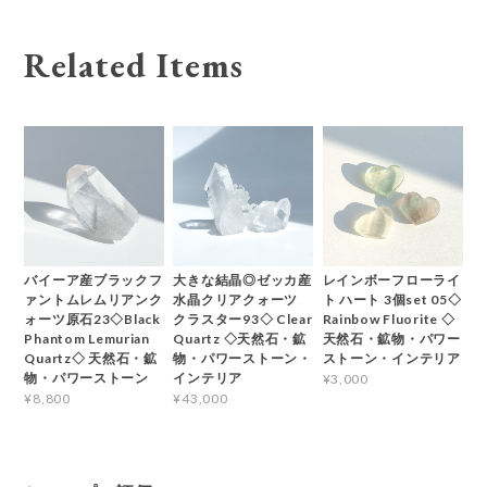
Related Items
バイーア産ブラックフ
大きな結晶◎ゼッカ産
レインボーフローライ
ァントムレムリアンク
水晶クリアクォーツ
ト ハート 3個set 05◇
ォーツ原石23◇Black
クラスター93◇ Clear
Rainbow Fluorite ◇
Phantom Lemurian
Quartz ◇天然石・鉱
天然石・鉱物・パワー
Quartz◇ 天然石・鉱
物・パワーストーン・
ストーン・インテリア
物・パワーストーン
インテリア
¥3,000
¥8,800
¥43,000