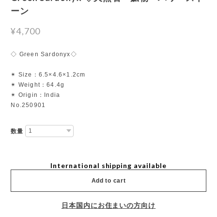
ーン
¥4,700
◇ Green Sardonyx◇
✴︎ Size：6.5×4.6×1.2cm
✴︎ Weight：64.4g
✴︎ Origin：India
No.250901
数量
International shipping available
Add to cart
日本国内にお住まいの方向け