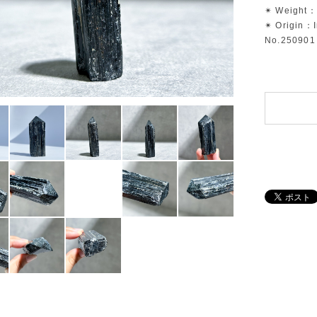
✴︎ Weight：
✴︎ Origin：
No.250901