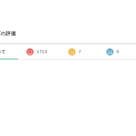
プの評価
べて
1713
7
0