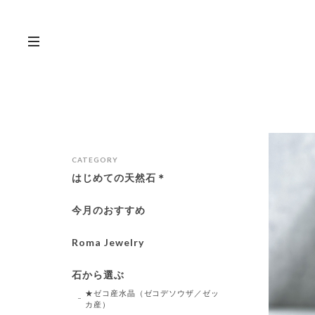
CATEGORY
はじめての天然石＊
今月のおすすめ
Roma Jewelry
石から選ぶ
★ゼコ産水晶（ゼコデソウザ／ゼッ
カ産）