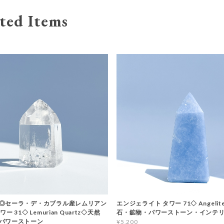
ted Items
◎セーラ・デ・カブラル産レムリアン
エンジェライト タワー 71◇ Angelit
ー 31◇ Lemurian Quartz◇天然
石・鉱物・パワーストーン・インテ
パワーストーン
¥5,200