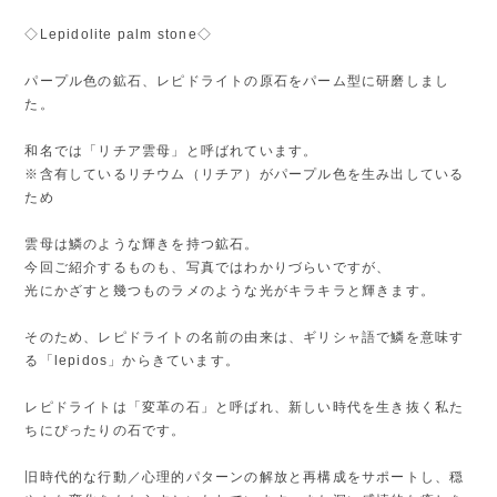
◇Lepidolite palm stone◇
パープル色の鉱石、レピドライトの原石をパーム型に研磨しまし
た。
和名では「リチア雲母」と呼ばれています。
※含有しているリチウム（リチア）がパープル色を生み出している
ため
雲母は鱗のような輝きを持つ鉱石。
今回ご紹介するものも、写真ではわかりづらいですが、
光にかざすと幾つものラメのような光がキラキラと輝きます。
そのため、レピドライトの名前の由来は、ギリシャ語で鱗を意味す
る「lepidos」からきています。
レピドライトは「変革の石」と呼ばれ、新しい時代を生き抜く私た
ちにぴったりの石です。
旧時代的な行動／心理的パターンの解放と再構成をサポートし、穏