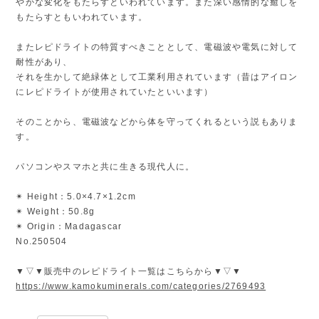
やかな変化をもたらすといわれています。また深い感情的な癒しを
もたらすともいわれています。
またレピドライトの特質すべきこととして、電磁波や電気に対して
耐性があり、
それを生かして絶緑体として工業利用されています（昔はアイロン
にレピドライトが使用されていたといいます）
そのことから、電磁波などから体を守ってくれるという説もありま
す。
パソコンやスマホと共に生きる現代人に。
✴︎ Height：5.0×4.7×1.2cm
✴︎ Weight：50.8g
✴︎ Origin：Madagascar
No.250504
▼▽▼販売中のレピドライト一覧はこちらから▼▽▼
https://www.kamokuminerals.com/categories/2769493