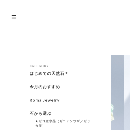
CATEGORY
はじめての天然石＊
今月のおすすめ
Roma Jewelry
石から選ぶ
★ゼコ産水晶（ゼコデソウザ／ゼッ
カ産）