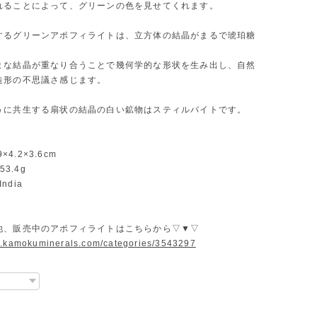
れることによって、グリーンの色を見せてくれます。
するグリーンアポフィライトは、立方体の結晶がまるで琥珀糖
まな結晶が重なり合うことで幾何学的な形状を生み出し、自然
造形の不思議さ感じます。
うに共生する扇状の結晶の白い鉱物はスティルバイトです。
9×4.2×3.6cm
53.4g
India
他、販売中のアポフィライトはこちらから▽▼▽
w.kamokuminerals.com/categories/3543297