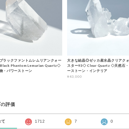
ブラックファントムレムリアンクォー
大きな結晶◎ゼッカ産水晶クリアクォ
ack Phantom Lemurian Quartz◇
スター93◇ Clear Quartz ◇天然
物・パワーストーン
ーストーン・インテリア
¥43,000
プの評価
べて
1712
7
0