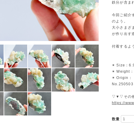
鉄分が含ま
今回ご紹介
のよう。
大小さまざ
が作り出す
付着するよ
✴︎ Size：6.
✴︎ Weight：
✴︎ Origin： 
No.250503
▽▼▽その
https://ww
数量