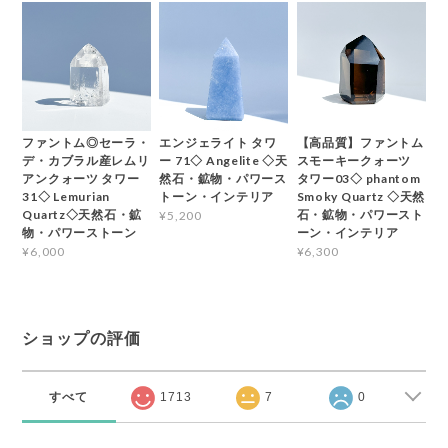
ファントム◎セーラ・
エンジェライト タワ
【高品質】ファントム
デ・カブラル産レムリ
ー 71◇ Angelite ◇天
スモーキークォーツ
アンクォーツ タワー
然石・鉱物・パワース
タワー03◇ phantom
31◇ Lemurian
トーン・インテリア
Smoky Quartz ◇天然
Quartz◇天然石・鉱
石・鉱物・パワースト
¥5,200
物・パワーストーン
ーン・インテリア
¥6,000
¥6,300
ショップの評価
すべて
1713
7
0