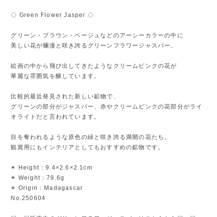
◇ Green Flower Jasper ◇
グリーン・ブラウン・ベージュなどのアーシーカラーの中に
美しい花が爛漫と咲き誇るグリーンフラワージャスパー。
絵画の中から飛び出してきたようなクリームピンクの花が
華麗な雰囲気を醸しています。
比較的最近発見された新しい鉱物で、
グリーンの部分がジャスパー、赤やクリームピンクの花部分がライ
オライトだと言われています。
目を奪われるような原色の緑と咲き誇る満開の花たち。
観賞用にもインテリアとしてもおすすめの鉱物です。
✴︎ Height：9.4×2.6×2.1cm
✴︎ Weight：79.6g
✴︎ Origin：Madagascar
No.250604