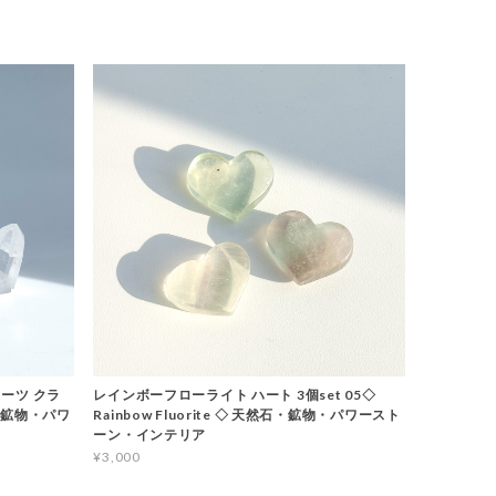
ーツ クラ
レインボーフローライト ハート 3個set 05◇
石・鉱物・パワ
Rainbow Fluorite ◇ 天然石・鉱物・パワースト
ーン・インテリア
¥3,000