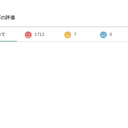
プの評価
べて
1712
7
0