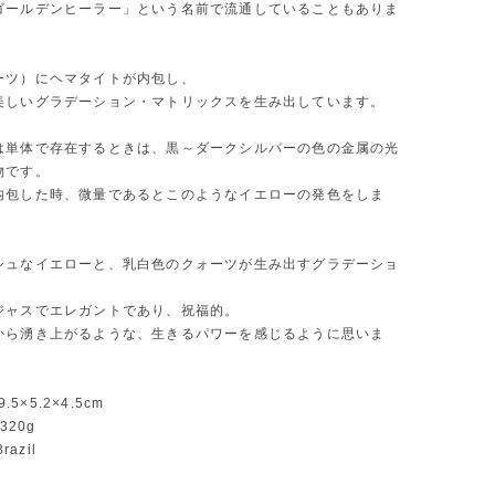
ゴールデンヒーラー」という名前で流通していることもありま
ーツ）にヘマタイトが内包し、
美しいグラデーション・マトリックスを生み出しています。
は単体で存在するときは、黒～ダークシルバーの色の金属の光
物です。
内包した時、微量であるとこのようなイエローの発色をしま
シュなイエローと、乳白色のクォーツが生み出すグラデーショ
ジャスでエレガントであり、祝福的。
から湧き上がるような、生きるパワーを感じるように思いま
9.5×5.2×4.5cm
：320g
razil