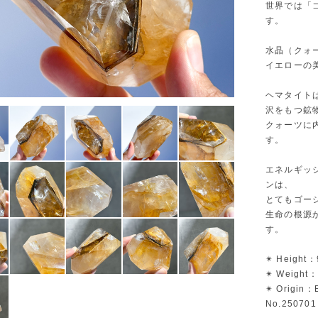
世界では「
す。
水晶（クォ
イエローの
ヘマタイト
沢をもつ鉱
クォーツに
す。
エネルギッ
ンは、
とてもゴー
生命の根源
す。
✴︎ Height：
✴︎ Weight
✴︎ Origin：B
No.250701