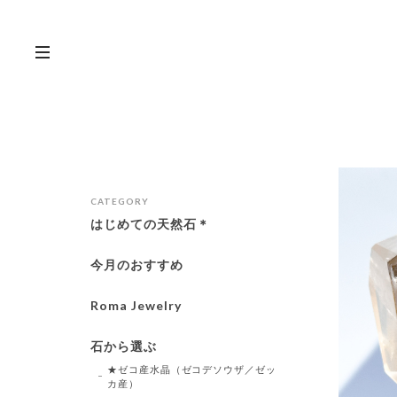
CATEGORY
はじめての天然石＊
今月のおすすめ
Roma Jewelry
石から選ぶ
★ゼコ産水晶（ゼコデソウザ／ゼッ
カ産）