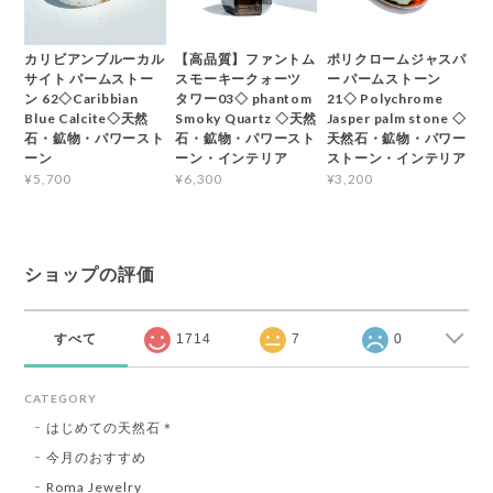
カリビアンブルーカル
【高品質】ファントム
ポリクロームジャスパ
サイト パームストー
スモーキークォーツ
ー パームストーン
ン 62◇Caribbian
タワー03◇ phantom
21◇ Polychrome
Blue Calcite◇天然
Smoky Quartz ◇天然
Jasper palm stone ◇
石・鉱物・パワースト
石・鉱物・パワースト
天然石・鉱物・パワー
ーン
ーン・インテリア
ストーン・インテリア
¥5,700
¥6,300
¥3,200
ショップの評価
すべて
1714
7
0
CATEGORY
はじめての天然石＊
今月のおすすめ
Roma Jewelry