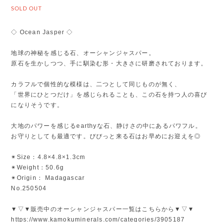
SOLD OUT
◇ Ocean Jasper ◇
地球の神秘を感じる石、オーシャンジャスパー。
原石を生かしつつ、手に馴染む形・大きさに研磨されております。
カラフルで個性的な模様は、二つとして同じものが無く、
「世界にひとつだけ」を感じられることも、この石を持つ人の喜び
になりそうです。
大地のパワーを感じるearthyな石、静けさの中にあるパワフル。
お守りとしても最適です。びびっと来る石はお早めにお迎えを◎
✴︎Size：4.8×4.8×1.3cm
✴︎Weight：50.6g
✴︎Origin： Madagascar
No.250504
▼▽▼販売中のオーシャンジャスパー一覧はこちらから▼▽▼
https://www.kamokuminerals.com/categories/3905187